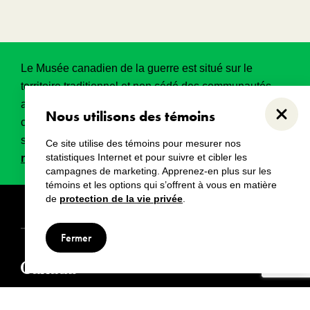
Le Musée canadien de la guerre est situé sur le
territoire traditionnel et non cédé des communautés
algonquines Anishinabeg. Ce territoire a eu et
Nous utilisons des témoins
Ferme
continue d’avoir une grande importance historique,
spirituelle et sacrée.
Lire l’intégralité de la
Ce site utilise des témoins pour mesurer nos
statistiques Internet et pour suivre et cibler les
reconnaissance territoriale
.
campagnes de marketing. Apprenez-en plus sur les
témoins et les options qui s’offrent à vous en matière
de
protection de la vie privée
.
Droits d’auteur
Avertissements
Avis de confidentialité
Fermer
© Musée canadien de la guerre, 2024