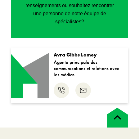
renseignements ou souhaitez rencontrer
une personne de notre équipe de
spécialistes?
Avra Gibbs Lamey
Agente principale des
communications et relations avec
les médias
Nous
Nous
téléphoner
envoyer
un
courriel
Retour
en
haut